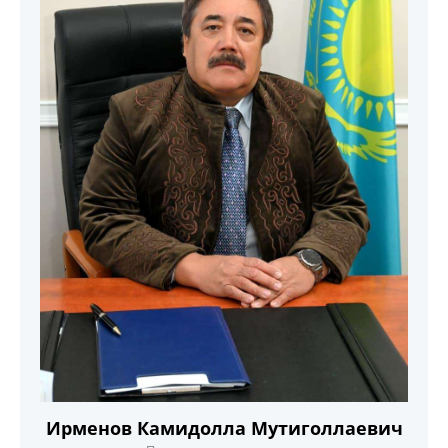
Ирменов Камидолла Мутиголлаевич