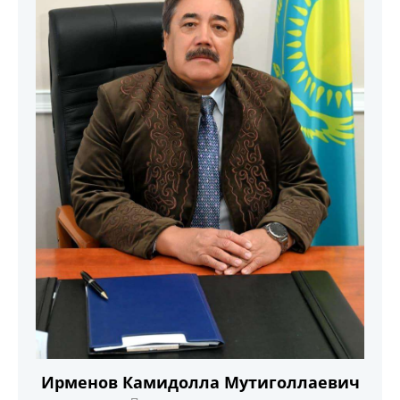
Ирменов Камидолла Мутиголлаевич