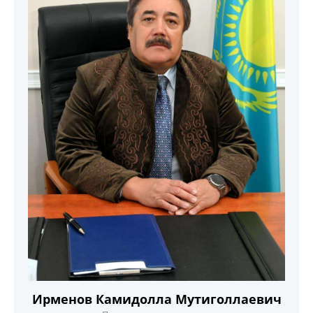
Ирменов Камидолла Мутиголлаевич