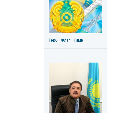
Герб,
Флаг,
Гимн