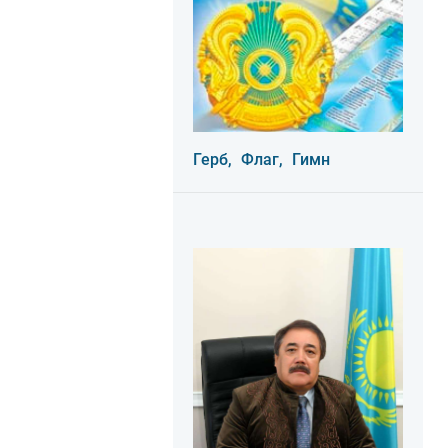
Герб,
Флаг,
Гимн