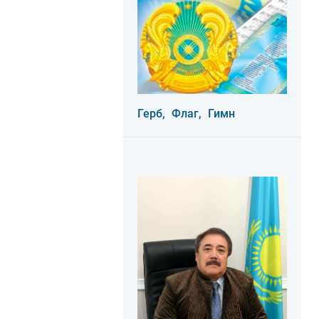
Герб,
Флаг,
Гимн