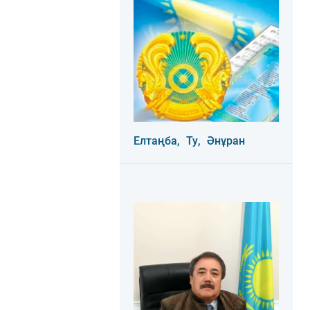
Елтаңба,
Ту,
Әнұран