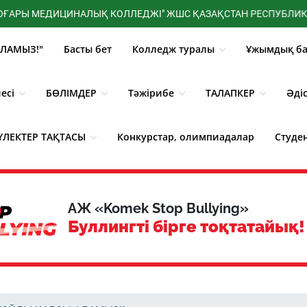
 МЕДИЦИНАЛЫҚ КОЛЛЕДЖІ" ЖШС ҚАЗАҚСТАН РЕСПУБЛИКАСЫ ДЕН
ЛАМЫЗ!"
Басты бет
Колледж туралы
Ұжымдық ба
есі
БӨЛІМДЕР
Тәжірибе
ТАЛАПКЕР
Әді
ҮЛЕКТЕР ТАҚТАСЫ
Конкурстар, олимпиадалар
Студе
3D - Көрініс
Жаңалықтар
АЖ «Komek Stop Bullying»
Буллингті бірге тоқтатайық!