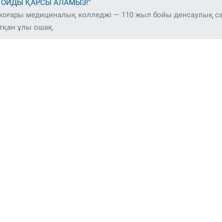
ТОЙДЫ ҚАРСЫ АЛАМЫЗ!"
жоғары медициналық колледжі — 110 жыл бойы денсаулық сақ
атқан ұлы ошақ.