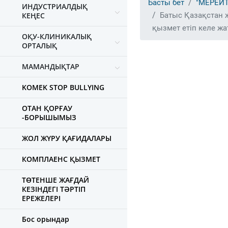
Басты бет
"МЕРЕЙ
ИНДУСТРИАЛДЫҚ
КЕҢЕС
Батыс Қазақстан 
қызмет етіп келе ж
ОҚУ-КЛИНИКАЛЫҚ
ОРТАЛЫҚ
МАМАНДЫҚТАР
KOMEK STOP BULLYING
ОТАН ҚОРҒАУ
-БОРЫШЫМЫЗ
ЖОЛ ЖҮРУ ҚАҒИДАЛАРЫ
КОМПЛАЕНС ҚЫЗМЕТ
ТӨТЕНШЕ ЖАҒДАЙ
КЕЗІНДЕГІ ТӘРТІП
ЕРЕЖЕЛЕРІ
Бос орындар