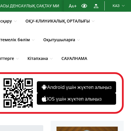
A
+
САУЛЫҚ САҚТАУ МИНИСТРЛІГІНІҢ МЕМЛЕКЕТТІК АТТЕСТАТТАУЫ
КАЗ
A
сқару
ОҚУ-КЛИНИКАЛЫҚ ОРТАЛЫҒЫ
стемелік бөлім
Оқытушыларға
нттерге
Кітапхана
САУАЛНАМА
Android үшін жүктеп алыңыз
IOS үшін жүктеп алыңыз