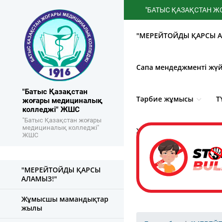
"БАТЫС ҚАЗАҚСТАН ЖОҒАРЫ
"МЕРЕЙТОЙДЫ ҚАРСЫ А
Сапа мендеджменті жүй
"Батыс Қазақстан
Тәрбие жұмысы
Т
жоғары медициналық
колледжі" ЖШС
"Батыс Қазақстан жоғары
медициналық колледжі"
Жемқорлықпен күрес
ЖШС
"МЕРЕЙТОЙДЫ ҚАРСЫ
АЛАМЫЗ!"
Жұмысшы мамандықтар
жылы