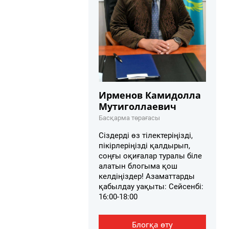
Ирменов Камидолла
Мутиголлаевич
Басқарма төрағасы
Сіздерді өз тілектеріңізді,
пікірлеріңізді қалдырып,
соңғы оқиғалар туралы біле
алатын блогыма қош
келдіңіздер! Азаматтарды
қабылдау уақыты: Сейсенбі:
16:00-18:00
Блогқа өту