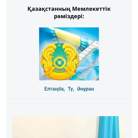
Қазақстанның Мемлекеттік
рәміздері:
Елтаңба,
Ту,
Әнұран