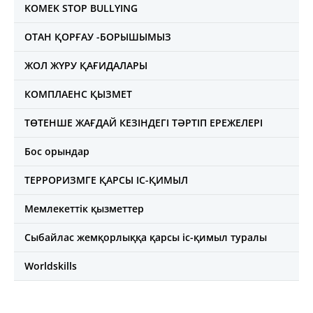
KOMEK STOP BULLYING
ОТАН ҚОРҒАУ -БОРЫШЫМЫЗ
ЖОЛ ЖҮРУ ҚАҒИДАЛАРЫ
КОМПЛАЕНС ҚЫЗМЕТ
ТӨТЕНШЕ ЖАҒДАЙ КЕЗІНДЕГІ ТӘРТІП ЕРЕЖЕЛЕРІ
Бос орындар
ТЕРРОРИЗМГЕ ҚАРСЫ ІС-ҚИМЫЛ
Мемлекеттік қызметтер
Сыбайлас жемқорлыққа қарсы іс-қимыл туралы
Worldskills