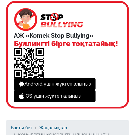
АЖ «Komek Stop Bullying»
Буллингті бірге тоқтатайық!
Android үшін жүктеп алыңыз
IOS үшін жүктеп алыңыз
Басты бет
Жаңалықтар