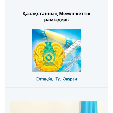
Қазақстанның Мемлекеттік
рәміздері:
Елтаңба,
Ту,
Әнұран