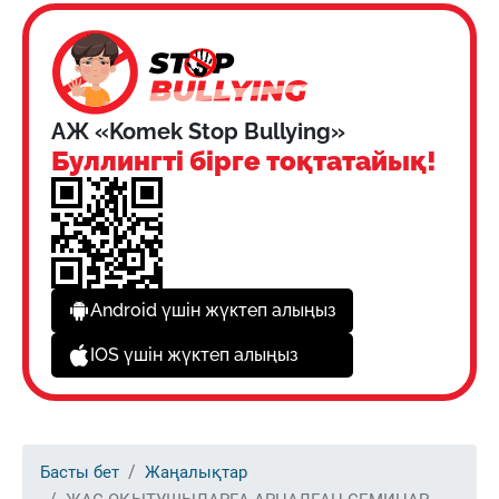
АЖ «Komek Stop Bullying»
Буллингті бірге тоқтатайық!
Android үшін жүктеп алыңыз
IOS үшін жүктеп алыңыз
Басты бет
Жаңалықтар