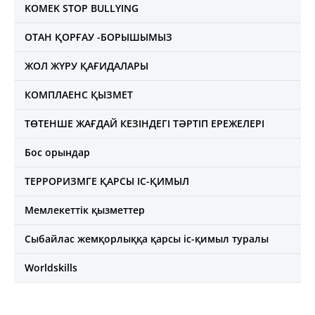
KOMEK STOP BULLYING
ОТАН ҚОРҒАУ -БОРЫШЫМЫЗ
ЖОЛ ЖҮРУ ҚАҒИДАЛАРЫ
КОМПЛАЕНС ҚЫЗМЕТ
ТӨТЕНШЕ ЖАҒДАЙ КЕЗІНДЕГІ ТӘРТІП ЕРЕЖЕЛЕРІ
Бос орындар
ТЕРРОРИЗМГЕ ҚАРСЫ ІС-ҚИМЫЛ
Мемлекеттік қызметтер
Сыбайлас жемқорлыққа қарсы іс-қимыл туралы
Worldskills