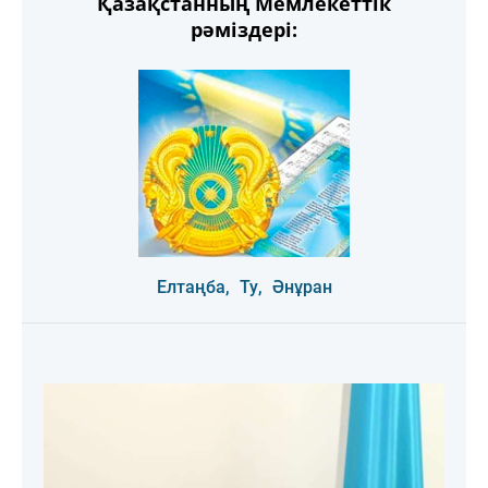
Қазақстанның Мемлекеттік
рәміздері:
Елтаңба,
Ту,
Әнұран