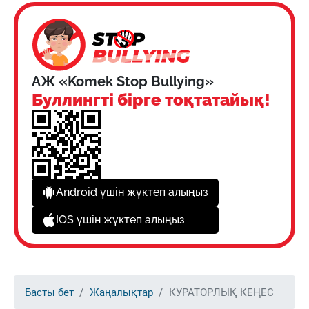
АЖ «Komek Stop Bullying»
Буллингті бірге тоқтатайық!
Android үшін жүктеп алыңыз
IOS үшін жүктеп алыңыз
Басты бет
Жаңалықтар
КУРАТОРЛЫҚ КЕҢЕС