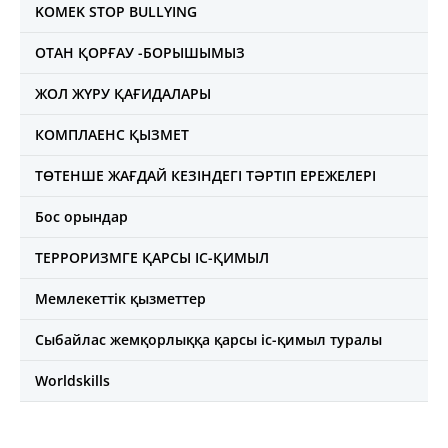
KOMEK STOP BULLYING
ОТАН ҚОРҒАУ -БОРЫШЫМЫЗ
ЖОЛ ЖҮРУ ҚАҒИДАЛАРЫ
КОМПЛАЕНС ҚЫЗМЕТ
ТӨТЕНШЕ ЖАҒДАЙ КЕЗІНДЕГІ ТӘРТІП ЕРЕЖЕЛЕРІ
Бос орындар
ТЕРРОРИЗМГЕ ҚАРСЫ ІС-ҚИМЫЛ
Мемлекеттік қызметтер
Сыбайлас жемқорлыққа қарсы іс-қимыл туралы
Worldskills