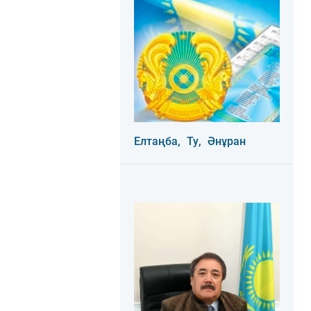
Елтаңба,
Ту,
Әнұран