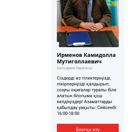
Ирменов Камидолла
Мутиголлаевич
Басқарма төрағасы
Сіздерді өз тілектеріңізді,
пікірлеріңізді қалдырып,
соңғы оқиғалар туралы біле
алатын блогыма қош
келдіңіздер! Азаматтарды
қабылдау уақыты: Сейсенбі:
16:00-18:00
Блогқа өту