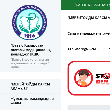
"БАТЫС ҚАЗАҚСТАН ЖОҒАР
"МЕРЕЙТОЙДЫ ҚАРСЫ А
Сапа мендеджменті жүй
"Батыс Қазақстан
Тәрбие жұмысы
Т
жоғары медициналық
колледжі" ЖШС
"Батыс Қазақстан жоғары
медициналық колледжі"
Жемқорлықпен күрес
ЖШС
"МЕРЕЙТОЙДЫ ҚАРСЫ
АЛАМЫЗ!"
Жұмысшы мамандықтар
жылы