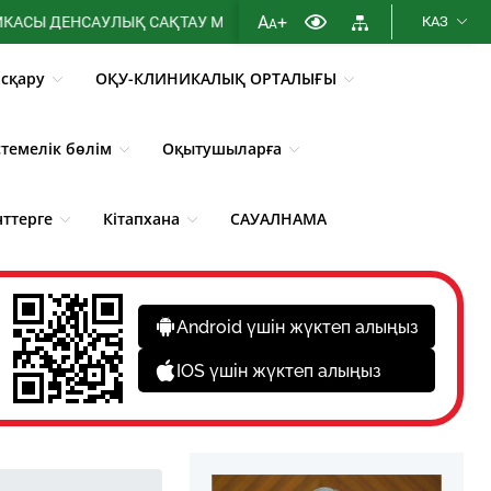
A
+
НСАУЛЫҚ САҚТАУ МИНИСТРЛІГІНІҢ МЕМЛЕКЕТТІК АТТЕСТАТТАУ
КАЗ
A
сқару
ОҚУ-КЛИНИКАЛЫҚ ОРТАЛЫҒЫ
стемелік бөлім
Оқытушыларға
нттерге
Кітапхана
САУАЛНАМА
Android үшін жүктеп алыңыз
IOS үшін жүктеп алыңыз