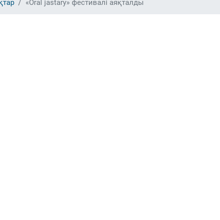
қтар
«Oral jastary» фестивалі аяқталды