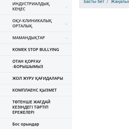
Басты бет
Жаңалы
ИНДУСТРИАЛДЫҚ
КЕҢЕС
ОҚУ-КЛИНИКАЛЫҚ
ОРТАЛЫҚ
МАМАНДЫҚТАР
KOMEK STOP BULLYING
ОТАН ҚОРҒАУ
-БОРЫШЫМЫЗ
ЖОЛ ЖҮРУ ҚАҒИДАЛАРЫ
КОМПЛАЕНС ҚЫЗМЕТ
ТӨТЕНШЕ ЖАҒДАЙ
КЕЗІНДЕГІ ТӘРТІП
ЕРЕЖЕЛЕРІ
Бос орындар