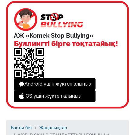
АЖ «Komek Stop Bullying»
Буллингті бірге тоқтатайық!
Android үшін жүктеп алыңыз
IOS үшін жүктеп алыңыз
Басты бет
Жаңалықтар