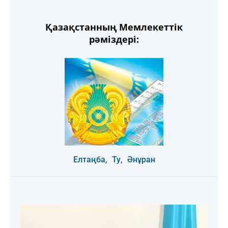
Қазақстанның Мемлекеттік
рәміздері:
Елтаңба,
Ту,
Әнұран