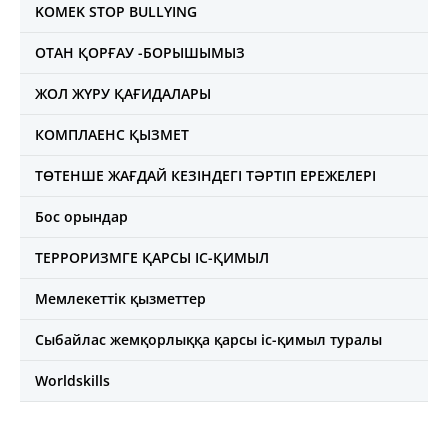
KOMEK STOP BULLYING
ОТАН ҚОРҒАУ -БОРЫШЫМЫЗ
ЖОЛ ЖҮРУ ҚАҒИДАЛАРЫ
КОМПЛАЕНС ҚЫЗМЕТ
ТӨТЕНШЕ ЖАҒДАЙ КЕЗІНДЕГІ ТӘРТІП ЕРЕЖЕЛЕРІ
Бос орындар
ТЕРРОРИЗМГЕ ҚАРСЫ ІС-ҚИМЫЛ
Мемлекеттік қызметтер
Сыбайлас жемқорлыққа қарсы іс-қимыл туралы
Worldskills