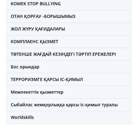
KOMEK STOP BULLYING
ОТАН ҚОРҒАУ -БОРЫШЫМЫЗ
ЖОЛ ЖҮРУ ҚАҒИДАЛАРЫ
КОМПЛАЕНС ҚЫЗМЕТ
ТӨТЕНШЕ ЖАҒДАЙ КЕЗІНДЕГІ ТӘРТІП ЕРЕЖЕЛЕРІ
Бос орындар
ТЕРРОРИЗМГЕ ҚАРСЫ ІС-ҚИМЫЛ
Мемлекеттік қызметтер
Сыбайлас жемқорлыққа қарсы іс-қимыл туралы
Worldskills