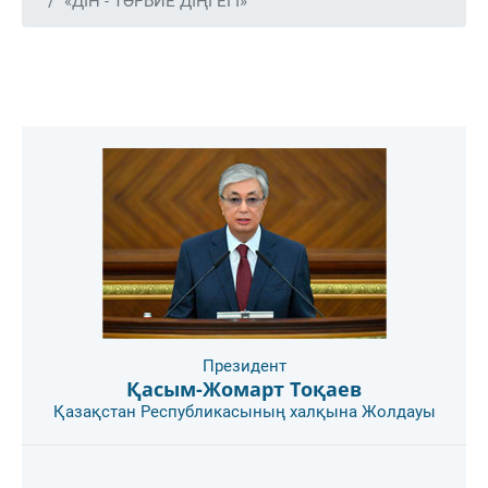
«ДІН - ТӘРБИЕ ДІҢГЕГІ»
Президент
Қасым-Жомарт Тоқаев
Қазақстан Республикасының халқына Жолдауы