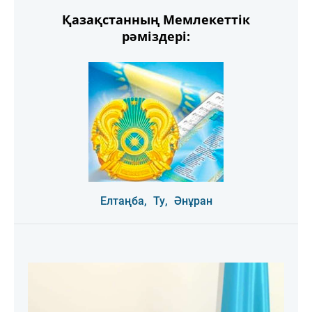
Қазақстанның Мемлекеттік
рәміздері:
Елтаңба,
Ту,
Әнұран