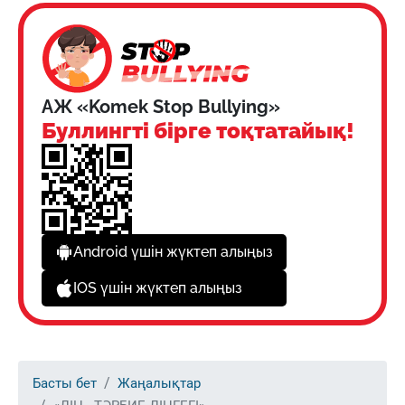
АЖ «Komek Stop Bullying»
Буллингті бірге тоқтатайық!
Android үшін жүктеп алыңыз
IOS үшін жүктеп алыңыз
Басты бет
Жаңалықтар