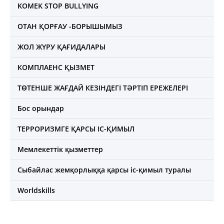
KOMEK STOP BULLYING
ОТАН ҚОРҒАУ -БОРЫШЫМЫЗ
ЖОЛ ЖҮРУ ҚАҒИДАЛАРЫ
КОМПЛАЕНС ҚЫЗМЕТ
ТӨТЕНШЕ ЖАҒДАЙ КЕЗІНДЕГІ ТӘРТІП ЕРЕЖЕЛЕРІ
Бос орындар
ТЕРРОРИЗМГЕ ҚАРСЫ ІС-ҚИМЫЛ
Мемлекеттік қызметтер
Сыбайлас жемқорлыққа қарсы іс-қимыл туралы
Worldskills