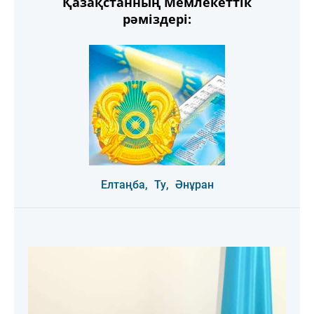
Қазақстанның Мемлекеттік
рәміздері:
Елтаңба,
Ту,
Әнұран