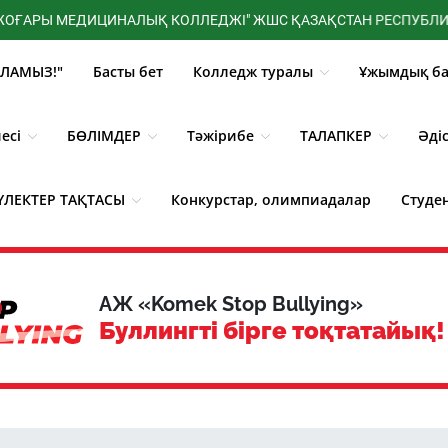
Ы МЕДИЦИНАЛЫҚ КОЛЛЕДЖІ" ЖШС ҚАЗАҚСТАН РЕСПУБЛИКАСЫ ДЕ
ЛАМЫЗ!"
Басты бет
Колледж туралы
Ұжымдық ба
есі
БӨЛІМДЕР
Тәжірибе
ТАЛАПКЕР
Әді
ҮЛЕКТЕР ТАҚТАСЫ
Конкурстар, олимпиадалар
Студе
3D - Көрініс
Жаңалықтар
АЖ «Komek Stop Bullying»
Буллингті бірге тоқтатайық!