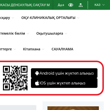
A
+
НСАУЛЫҚ САҚТАУ МИНИСТРЛІГІНІҢ МЕМЛЕКЕТТІК АТТЕСТАТТАУ
КАЗ
A
сқару
ОҚУ-КЛИНИКАЛЫҚ ОРТАЛЫҒЫ
стемелік бөлім
Оқытушыларға
нттерге
Кітапхана
САУАЛНАМА
Android үшін жүктеп алыңыз
IOS үшін жүктеп алыңыз