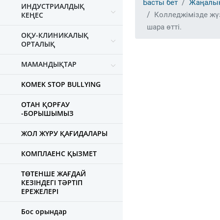
Басты бет
Жаңалы
ИНДУСТРИАЛДЫҚ
КЕҢЕС
Колледжімізде жү
шара өтті.
ОҚУ-КЛИНИКАЛЫҚ
ОРТАЛЫҚ
МАМАНДЫҚТАР
KOMEK STOP BULLYING
ОТАН ҚОРҒАУ
-БОРЫШЫМЫЗ
ЖОЛ ЖҮРУ ҚАҒИДАЛАРЫ
КОМПЛАЕНС ҚЫЗМЕТ
ТӨТЕНШЕ ЖАҒДАЙ
КЕЗІНДЕГІ ТӘРТІП
ЕРЕЖЕЛЕРІ
Бос орындар