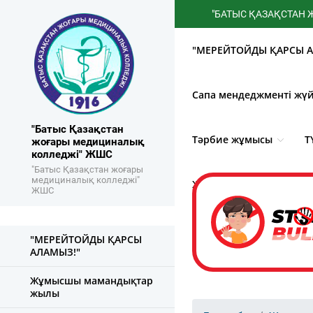
"БАТЫС ҚАЗАҚСТАН ЖОҒАР
"МЕРЕЙТОЙДЫ ҚАРСЫ А
Сапа мендеджменті жүй
"Батыс Қазақстан
Тәрбие жұмысы
Т
жоғары медициналық
колледжі" ЖШС
"Батыс Қазақстан жоғары
медициналық колледжі"
Жемқорлықпен күрес
ЖШС
"МЕРЕЙТОЙДЫ ҚАРСЫ
АЛАМЫЗ!"
Жұмысшы мамандықтар
жылы