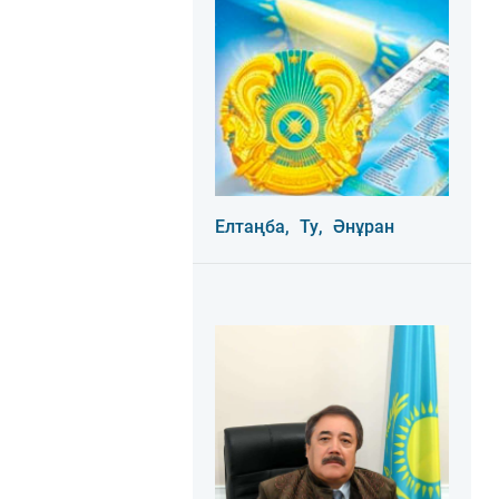
Елтаңба,
Ту,
Әнұран