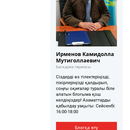
Ирменов Камидолла
Мутиголлаевич
Басқарма төрағасы
Сіздерді өз тілектеріңізді,
пікірлеріңізді қалдырып,
соңғы оқиғалар туралы біле
алатын блогыма қош
келдіңіздер! Азаматтарды
қабылдау уақыты: Сейсенбі:
16:00-18:00
Блогқа өту