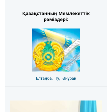
Қазақстанның Мемлекеттік
рәміздері:
Елтаңба,
Ту,
Әнұран