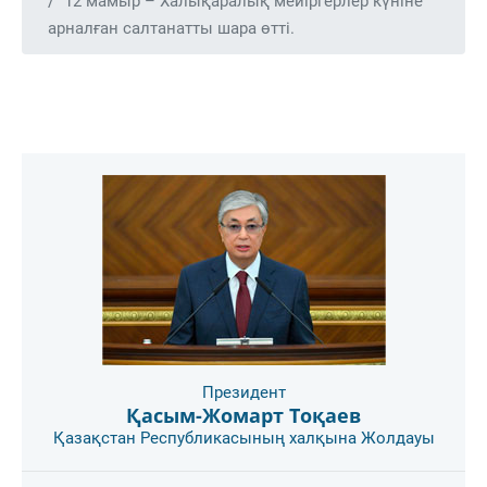
12 мамыр – Халықаралық мейіргерлер күніне
арналған салтанатты шара өтті.
Президент
Қасым-Жомарт Тоқаев
Қазақстан Республикасының халқына Жолдауы