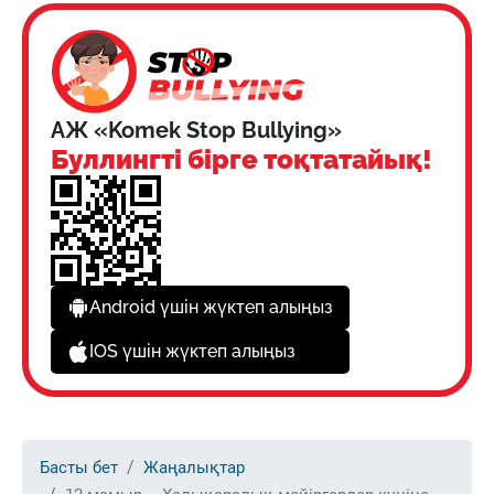
АЖ «Komek Stop Bullying»
Буллингті бірге тоқтатайық!
Android үшін жүктеп алыңыз
IOS үшін жүктеп алыңыз
Басты бет
Жаңалықтар