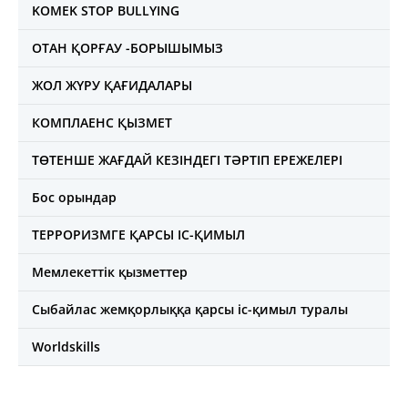
KOMEK STOP BULLYING
ОТАН ҚОРҒАУ -БОРЫШЫМЫЗ
ЖОЛ ЖҮРУ ҚАҒИДАЛАРЫ
КОМПЛАЕНС ҚЫЗМЕТ
ТӨТЕНШЕ ЖАҒДАЙ КЕЗІНДЕГІ ТӘРТІП ЕРЕЖЕЛЕРІ
Бос орындар
ТЕРРОРИЗМГЕ ҚАРСЫ ІС-ҚИМЫЛ
Мемлекеттік қызметтер
Сыбайлас жемқорлыққа қарсы іс-қимыл туралы
Worldskills