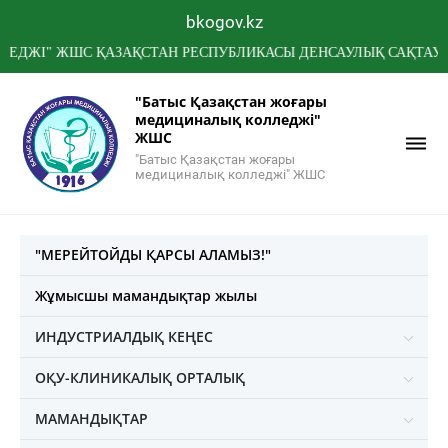
bkogov.kz
 ЖШС ҚАЗАҚСТАН РЕСПУБЛИКАСЫ ДЕНСАУЛЫҚ САҚТАУ МИНИСТ
"Батыс Қазақстан жоғары
медициналық колледжі"
ЖШС
"Батыс Қазақстан жоғары
медициналық колледжі" ЖШС
"МЕРЕЙТОЙДЫ ҚАРСЫ АЛАМЫЗ!"
Жұмысшы мамандықтар жылы
ИНДУСТРИАЛДЫҚ КЕҢЕС
ОҚУ-КЛИНИКАЛЫҚ ОРТАЛЫҚ
МАМАНДЫҚТАР