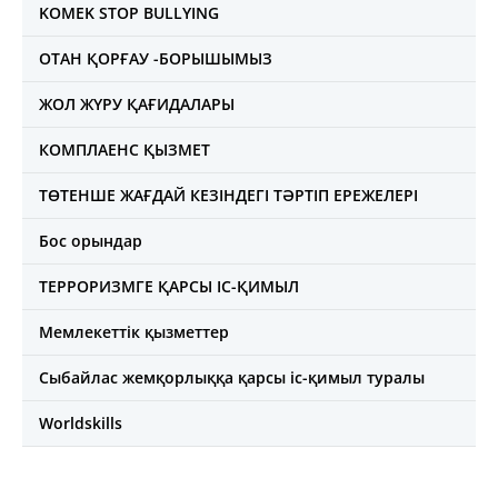
KOMEK STOP BULLYING
ОТАН ҚОРҒАУ -БОРЫШЫМЫЗ
ЖОЛ ЖҮРУ ҚАҒИДАЛАРЫ
КОМПЛАЕНС ҚЫЗМЕТ
ТӨТЕНШЕ ЖАҒДАЙ КЕЗІНДЕГІ ТӘРТІП ЕРЕЖЕЛЕРІ
Бос орындар
ТЕРРОРИЗМГЕ ҚАРСЫ ІС-ҚИМЫЛ
Мемлекеттік қызметтер
Сыбайлас жемқорлыққа қарсы іс-қимыл туралы
Worldskills