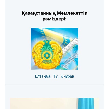
Қазақстанның Мемлекеттік
рәміздері:
Елтаңба,
Ту,
Әнұран