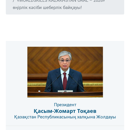
«WORLDSKILLS KAZAKHSTAN ORAL – 2026»
өңірлік кәсіби шеберлік байқауы!
Президент
Қасым-Жомарт Тоқаев
Қазақстан Республикасының халқына Жолдауы