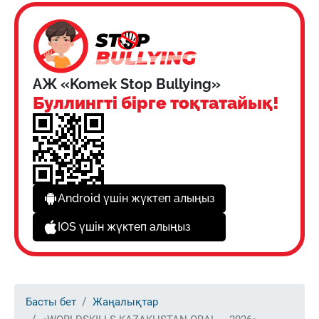
АЖ «Komek Stop Bullying»
Буллингті бірге тоқтатайық!
Android үшін жүктеп алыңыз
IOS үшін жүктеп алыңыз
Басты бет
Жаңалықтар