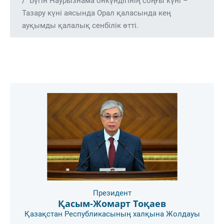
Бүгін Наурызнама онкүндігінің соңғы күні –
Тазару күні аясында Орал қаласында кең
ауқымды қалалық сенбілік өтті.
Президент
Қасым-Жомарт Тоқаев
Қазақстан Республикасының халқына Жолдауы