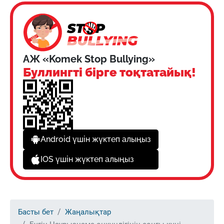
АЖ «Komek Stop Bullying»
Буллингті бірге тоқтатайық!
Android үшін жүктеп алыңыз
IOS үшін жүктеп алыңыз
Басты бет
Жаңалықтар