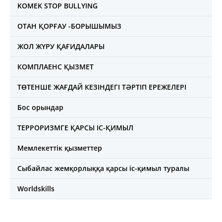
KOMEK STOP BULLYING
ОТАН ҚОРҒАУ -БОРЫШЫМЫЗ
ЖОЛ ЖҮРУ ҚАҒИДАЛАРЫ
КОМПЛАЕНС ҚЫЗМЕТ
ТӨТЕНШЕ ЖАҒДАЙ КЕЗІНДЕГІ ТӘРТІП ЕРЕЖЕЛЕРІ
Бос орындар
ТЕРРОРИЗМГЕ ҚАРСЫ ІС-ҚИМЫЛ
Мемлекеттік қызметтер
Сыбайлас жемқорлыққа қарсы іс-қимыл туралы
Worldskills