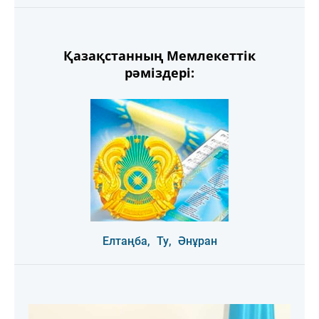
Қазақстанның Мемлекеттік
рәміздері:
Елтаңба,
Ту,
Әнұран