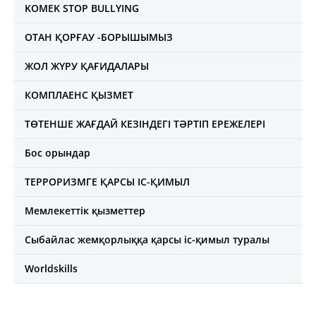
KOMEK STOP BULLYING
ОТАН ҚОРҒАУ -БОРЫШЫМЫЗ
ЖОЛ ЖҮРУ ҚАҒИДАЛАРЫ
КОМПЛАЕНС ҚЫЗМЕТ
ТӨТЕНШЕ ЖАҒДАЙ КЕЗІНДЕГІ ТӘРТІП ЕРЕЖЕЛЕРІ
Бос орындар
ТЕРРОРИЗМГЕ ҚАРСЫ ІС-ҚИМЫЛ
Мемлекеттік қызметтер
Сыбайлас жемқорлыққа қарсы іс-қимыл туралы
Worldskills