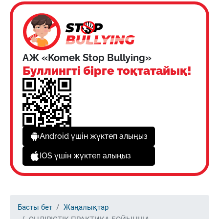
АЖ «Komek Stop Bullying»
Буллингті бірге тоқтатайық!
Android үшін жүктеп алыңыз
IOS үшін жүктеп алыңыз
Басты бет
Жаңалықтар