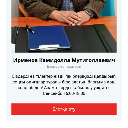
Ирменов Камидолла Мутиголлаевич
Басқарма төрағасы
Сіздерді өз тілектеріңізді, пікірлеріңізді қалдырып,
соңғы оқиғалар туралы біле алатын блогыма қош
келдіңіздер! Азаматтарды қабылдау уақыты:
Сейсенбі: 16:00-18:00
Блогқа өту