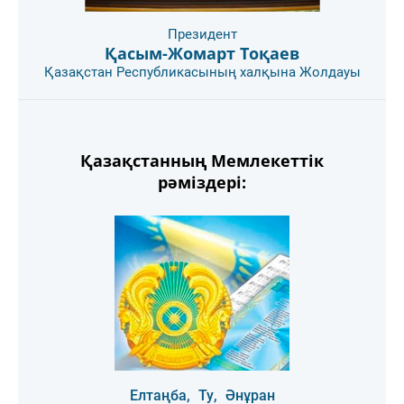
Президент
Қасым-Жомарт Тоқаев
Қазақстан Республикасының халқына Жолдауы
Қазақстанның Мемлекеттік
рәміздері:
Елтаңба,
Ту,
Әнұран