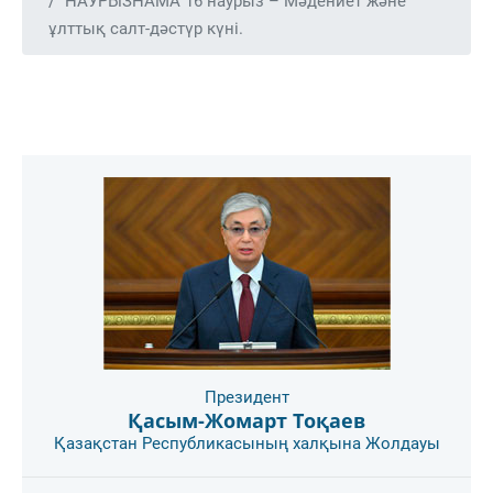
НАУРЫЗНАМА 16 наурыз – Мәдениет және
ұлттық салт-дәстүр күні.
Президент
Қасым-Жомарт Тоқаев
Қазақстан Республикасының халқына Жолдауы