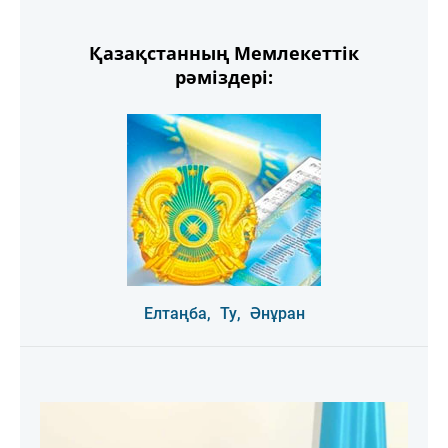
Қазақстанның Мемлекеттік
рәміздері:
Елтаңба,
Ту,
Әнұран