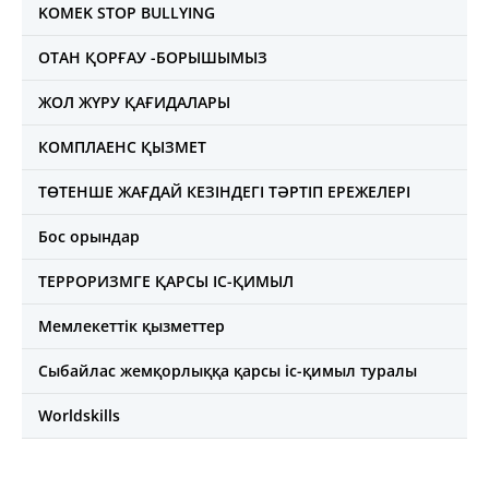
KOMEK STOP BULLYING
ОТАН ҚОРҒАУ -БОРЫШЫМЫЗ
ЖОЛ ЖҮРУ ҚАҒИДАЛАРЫ
КОМПЛАЕНС ҚЫЗМЕТ
ТӨТЕНШЕ ЖАҒДАЙ КЕЗІНДЕГІ ТӘРТІП ЕРЕЖЕЛЕРІ
Бос орындар
ТЕРРОРИЗМГЕ ҚАРСЫ ІС-ҚИМЫЛ
Мемлекеттік қызметтер
Сыбайлас жемқорлыққа қарсы іс-қимыл туралы
Worldskills