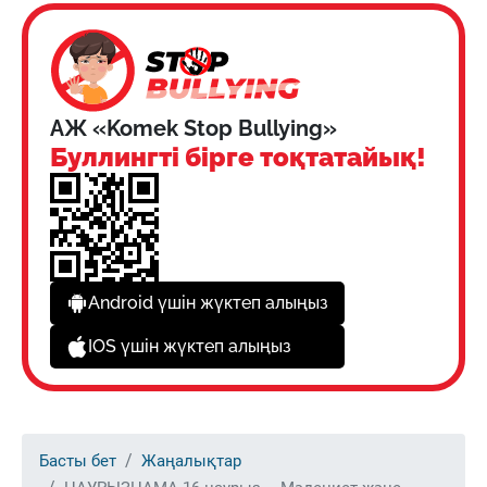
АЖ «Komek Stop Bullying»
Буллингті бірге тоқтатайық!
Android үшін жүктеп алыңыз
IOS үшін жүктеп алыңыз
Басты бет
Жаңалықтар