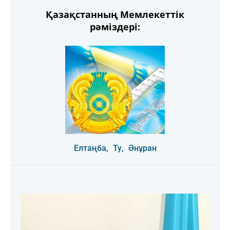
Қазақстанның Мемлекеттік
рәміздері:
Елтаңба,
Ту,
Әнұран