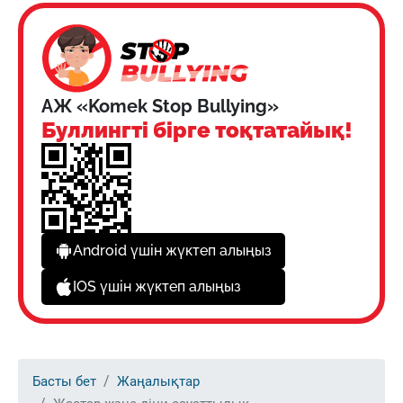
АЖ «Komek Stop Bullying»
Буллингті бірге тоқтатайық!
Android үшін жүктеп алыңыз
IOS үшін жүктеп алыңыз
Басты бет
Жаңалықтар