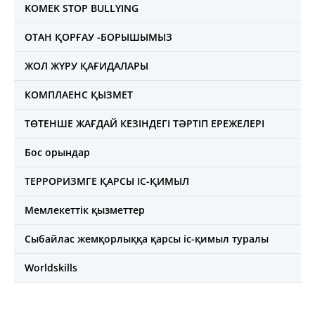
KOMEK STOP BULLYING
ОТАН ҚОРҒАУ -БОРЫШЫМЫЗ
ЖОЛ ЖҮРУ ҚАҒИДАЛАРЫ
КОМПЛАЕНС ҚЫЗМЕТ
ТӨТЕНШЕ ЖАҒДАЙ КЕЗІНДЕГІ ТӘРТІП ЕРЕЖЕЛЕРІ
Бос орындар
ТЕРРОРИЗМГЕ ҚАРСЫ ІС-ҚИМЫЛ
Мемлекеттік қызметтер
Сыбайлас жемқорлыққа қарсы іс-қимыл туралы
Worldskills