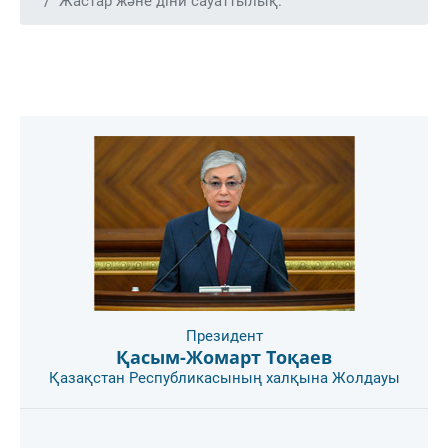
Жастар және діни сауаттылық.
Президент
Қасым-Жомарт Тоқаев
Қазақстан Республикасының халқына Жолдауы