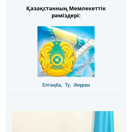
Қазақстанның Мемлекеттік
рәміздері:
Елтаңба,
Ту,
Әнұран