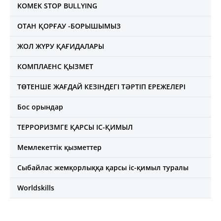
KOMEK STOP BULLYING
ОТАН ҚОРҒАУ -БОРЫШЫМЫЗ
ЖОЛ ЖҮРУ ҚАҒИДАЛАРЫ
КОМПЛАЕНС ҚЫЗМЕТ
ТӨТЕНШЕ ЖАҒДАЙ КЕЗІНДЕГІ ТӘРТІП ЕРЕЖЕЛЕРІ
Бос орындар
ТЕРРОРИЗМГЕ ҚАРСЫ ІС-ҚИМЫЛ
Мемлекеттік қызметтер
Сыбайлас жемқорлыққа қарсы іс-қимыл туралы
Worldskills