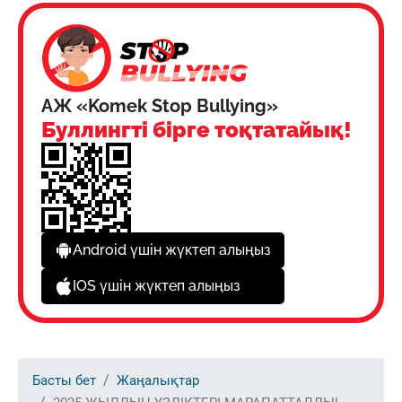
АЖ «Komek Stop Bullying»
Буллингті бірге тоқтатайық!
Android үшін жүктеп алыңыз
IOS үшін жүктеп алыңыз
Басты бет
Жаңалықтар