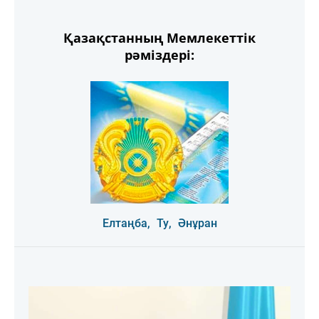
Қазақстанның Мемлекеттік
рәміздері:
Елтаңба,
Ту,
Әнұран