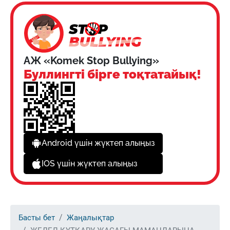
АЖ «Komek Stop Bullying»
Буллингті бірге тоқтатайық!
Android үшін жүктеп алыңыз
IOS үшін жүктеп алыңыз
Басты бет
Жаңалықтар