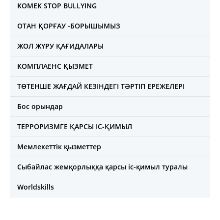
KOMEK STOP BULLYING
ОТАН ҚОРҒАУ -БОРЫШЫМЫЗ
ЖОЛ ЖҮРУ ҚАҒИДАЛАРЫ
КОМПЛАЕНС ҚЫЗМЕТ
ТӨТЕНШЕ ЖАҒДАЙ КЕЗІНДЕГІ ТӘРТІП ЕРЕЖЕЛЕРІ
Бос орындар
ТЕРРОРИЗМГЕ ҚАРСЫ ІС-ҚИМЫЛ
Мемлекеттік қызметтер
Сыбайлас жемқорлыққа қарсы іс-қимыл туралы
Worldskills