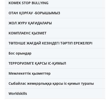
KOMEK STOP BULLYING
ОТАН ҚОРҒАУ -БОРЫШЫМЫЗ
ЖОЛ ЖҮРУ ҚАҒИДАЛАРЫ
КОМПЛАЕНС ҚЫЗМЕТ
ТӨТЕНШЕ ЖАҒДАЙ КЕЗІНДЕГІ ТӘРТІП ЕРЕЖЕЛЕРІ
Бос орындар
ТЕРРОРИЗМГЕ ҚАРСЫ ІС-ҚИМЫЛ
Мемлекеттік қызметтер
Сыбайлас жемқорлыққа қарсы іс-қимыл туралы
Worldskills