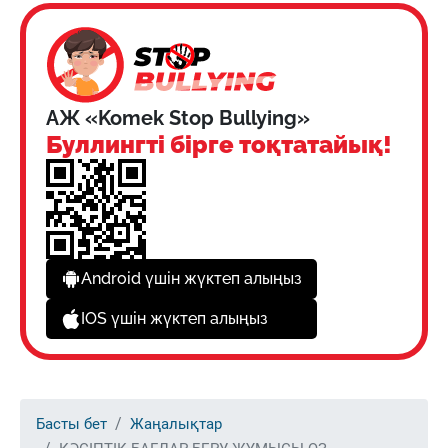
АЖ «Komek Stop Bullying»
Буллингті бірге тоқтатайық!
Android үшін жүктеп алыңыз
IOS үшін жүктеп алыңыз
Басты бет
Жаңалықтар