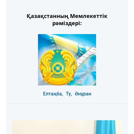
Қазақстанның Мемлекеттік
рәміздері:
Елтаңба,
Ту,
Әнұран