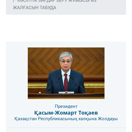
КӘСІПТІК БАҒДАР БЕРУ ЖҰМЫСЫ ӨЗ
ЖАЛҒАСЫН ТАБУДА
Президент
Қасым-Жомарт Тоқаев
Қазақстан Республикасының халқына Жолдауы