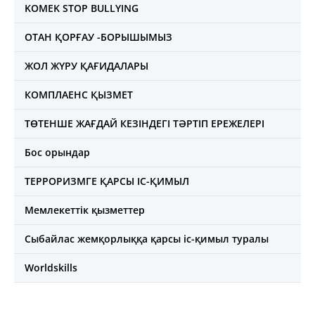
KOMEK STOP BULLYING
ОТАН ҚОРҒАУ -БОРЫШЫМЫЗ
ЖОЛ ЖҮРУ ҚАҒИДАЛАРЫ
КОМПЛАЕНС ҚЫЗМЕТ
ТӨТЕНШЕ ЖАҒДАЙ КЕЗІНДЕГІ ТӘРТІП ЕРЕЖЕЛЕРІ
Бос орындар
ТЕРРОРИЗМГЕ ҚАРСЫ ІС-ҚИМЫЛ
Мемлекеттік қызметтер
Сыбайлас жемқорлыққа қарсы іс-қимыл туралы
Worldskills