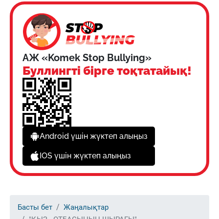
АЖ «Komek Stop Bullying»
Буллингті бірге тоқтатайық!
Android үшін жүктеп алыңыз
IOS үшін жүктеп алыңыз
Басты бет
Жаңалықтар