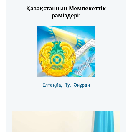
Қазақстанның Мемлекеттік
рәміздері:
Елтаңба,
Ту,
Әнұран