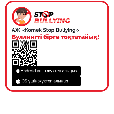
АЖ «Komek Stop Bullying»
Буллингті бірге тоқтатайық!
Android үшін жүктеп алыңыз
IOS үшін жүктеп алыңыз