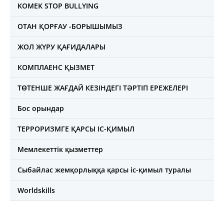
KOMEK STOP BULLYING
ОТАН ҚОРҒАУ -БОРЫШЫМЫЗ
ЖОЛ ЖҮРУ ҚАҒИДАЛАРЫ
КОМПЛАЕНС ҚЫЗМЕТ
ТӨТЕНШЕ ЖАҒДАЙ КЕЗІНДЕГІ ТӘРТІП ЕРЕЖЕЛЕРІ
Бос орындар
ТЕРРОРИЗМГЕ ҚАРСЫ ІС-ҚИМЫЛ
Мемлекеттік қызметтер
Сыбайлас жемқорлыққа қарсы іс-қимыл туралы
Worldskills