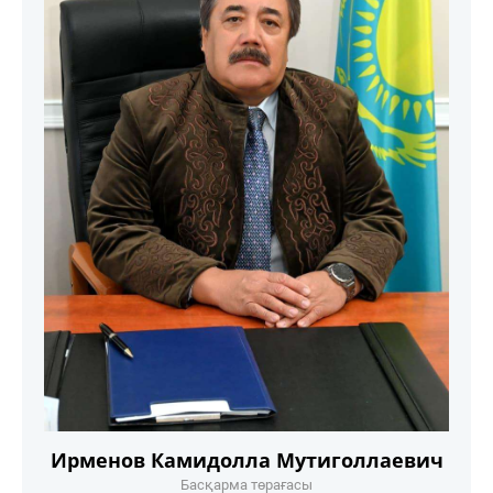
Ирменов Камидолла Мутиголлаевич
Басқарма төрағасы